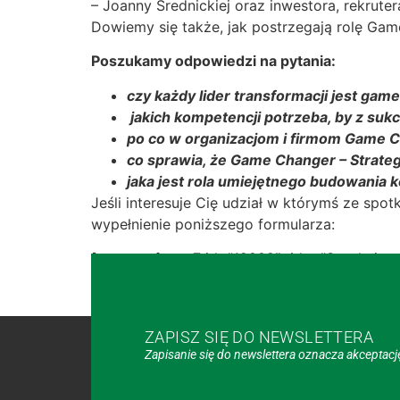
– Joanny Średnickiej oraz inwestora, rekrut
Dowiemy się także, jak postrzegają rolę Gam
Poszukamy odpowiedzi na pytania:
czy każdy lider transformacji jest ga
jakich kompetencji potrzeba, by z su
po co w organizacjom i firmom Game 
co sprawia, że Game Changer – Strate
jaka jest rola umiejętnego budowania 
Jeśli interesuje Cię udział w którymś ze spo
wypełnienie poniższego formularza:
[contact-form-7 id=”12902″ title=”Spotkajmy 
ZAPISZ SIĘ DO NEWSLETTERA
Zapisanie się do newslettera oznacza akceptac