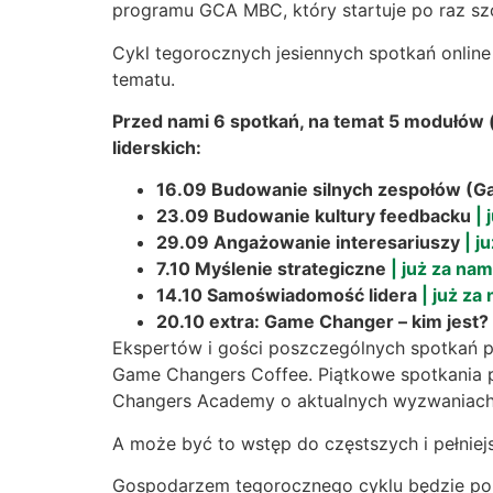
programu GCA MBC, który startuje po raz szó
Cykl tegorocznych jesiennych spotkań online
tematu.
Przed nami 6 spotkań, na temat 5 modułów 
liderskich:
16.09 Budowanie silnych zespołów (Ga
23.09 Budowanie kultury feedbacku
| 
29.09 Angażowanie interesariuszy
| j
7.10 Myślenie strategiczne
| już za nam
14.10 Samoświadomość lidera
| już za
20.10 extra: Game Changer – kim jest?
Ekspertów i gości poszczególnych spotkań 
Game Changers Coffee. Piątkowe spotkania 
Changers Academy o aktualnych wyzwaniach l
A może być to wstęp do częstszych i pełniejs
Gospodarzem tegorocznego cyklu będzie pono