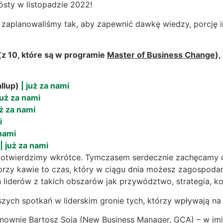
sty w listopadzie 2022!
 zaplanowaliśmy tak, aby zapewnić dawkę wiedzy, porcję i
(z 10, które są w programie
Master of Business Change
),
llup)
| już za nami
już za nami
uż za nami
i
 nami
| już za nami
potwierdzimy wkrótce. Tymczasem serdecznie zachęcamy do
przy kawie to czas, który w ciągu dnia możesz zagospo
iderów z takich obszarów jak przywództwo, strategia, ko
zych spotkań w liderskim gronie tych, którzy wpływają na 
wnie Bartosz Soja (New Business Manager, GCA) – w imie