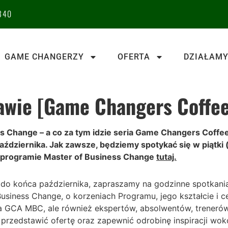
340
GAME CHANGERZY
OFERTA
DZIAŁAMY
kawie [Game Changers Coffe
s Change – a co za tym idzie seria Game Changers Coffe
aździernika. Jak zawsze, będziemy spotykać się w piątki 
programie Master of Business Change
tutaj.
ż do końca października, zapraszamy na godzinne spotkan
iness Change, o korzeniach Programu, jego kształcie i c
oi za GCA MBC, ale również ekspertów, absolwentów, trene
 przedstawić ofertę oraz zapewnić odrobinę inspiracji 