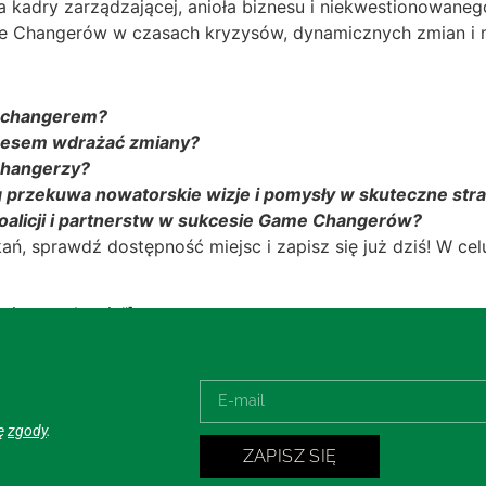
era kadry zarządzającej, anioła biznesu i niekwestionowan
e Changerów w czasach kryzysów, dynamicznych zmian i ni
mechangerem?
kcesem wdrażać zmiany?
Changerzy?
g przekuwa nowatorskie wizje i pomysły w skuteczne stra
koalicji i partnerstw w sukcesie Game Changerów?
tkań, sprawdź dostępność miejsc i zapisz się już dziś! W c
się przy kawie”]
ję
zgody
.
ZAPISZ SIĘ