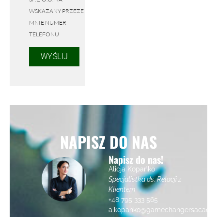
WSKAZANY PRZEZE
MNIE NUMER
TELEFONU
WYŚLIJ
NAPISZ DO NAS
Napisz do nas!
Alicja Kopańko
Specjalistka ds. Relacji z
Klientem
+48 795 333 565
a.kopanko@gamechangersacade