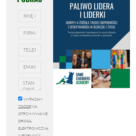
WYRAŻAM
ZGODĘ
NA
OTRZYMYWANIE
DROGĄ
ELEKTRONICZNĄ
INFORMACJI