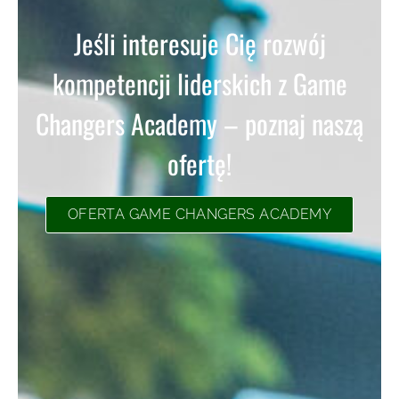
Jeśli interesuje Cię rozwój
kompetencji liderskich z Game
Changers Academy – poznaj naszą
ofertę!
OFERTA GAME CHANGERS ACADEMY