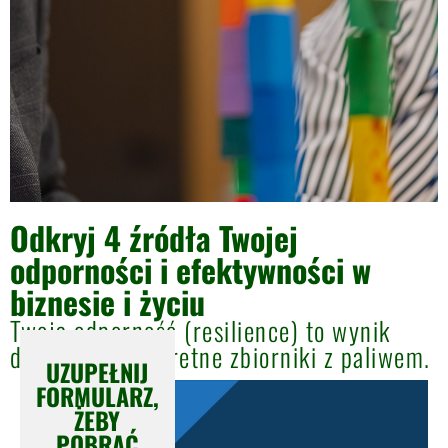
Odkryj 4 źródła Twojej
odporności i efektywności w
biznesie i życiu
Twoja odporność (resilience) to wynik
dbania o 4 konkretne zbiorniki z paliwem.
UZUPEŁNIJ
FORMULARZ,
ŻEBY
POBRAĆ