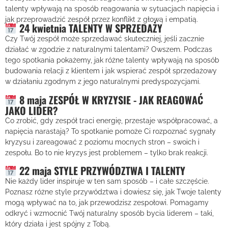
talenty wpływają na sposób reagowania w sytuacjach napięcia i
jak przeprowadzić zespół przez konflikt z głową i empatią.
24 kwietnia TALENTY W SPRZEDAŻY
Czy Twój zespół może sprzedawać skuteczniej, jeśli zacznie
działać w zgodzie z naturalnymi talentami? Owszem. Podczas
tego spotkania pokażemy, jak różne talenty wpływają na sposób
budowania relacji z klientem i jak wspierać zespół sprzedażowy
w działaniu zgodnym z jego naturalnymi predyspozycjami.
8 maja ZESPÓŁ W KRYZYSIE - JAK REAGOWAĆ
JAKO LIDER?
Co zrobić, gdy zespół traci energię, przestaje współpracować, a
napięcia narastają? To spotkanie pomoże Ci rozpoznać sygnały
kryzysu i zareagować z poziomu mocnych stron – swoich i
zespołu. Bo to nie kryzys jest problemem – tylko brak reakcji.
22 maja STYLE PRZYWÓDZTWA I TALENTY
Nie każdy lider inspiruje w ten sam sposób – i całe szczęście.
Poznasz różne style przywództwa i dowiesz się, jak Twoje talenty
mogą wpływać na to, jak przewodzisz zespołowi. Pomagamy
odkryć i wzmocnić Twój naturalny sposób bycia liderem – taki,
który działa i jest spójny z Tobą.