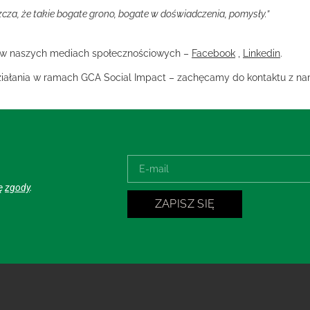
cza, że takie bogate grono, bogate w doświadczenia, pomysły.”
i w naszych mediach społecznościowych –
Facebook
,
Linkedin
.
 działania w ramach GCA Social Impact – zachęcamy do kontaktu z na
ję
zgody
.
ZAPISZ SIĘ