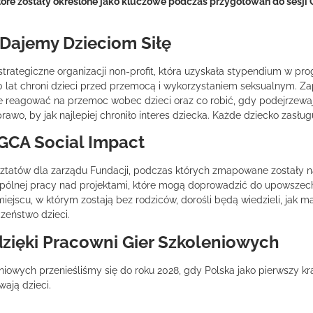
tóre zostały określone jako kluczowe podczas przygotowań do sesji 
 Dajemy Dzieciom Siłę
strategiczne organizacji non-profit, która uzyskała stypendium w p
0 lat
chroni dzieci przed przemocą i wykorzystaniem seksualnym. Za
e reagować na przemoc wobec dzieci oraz co robić, gdy podejrzewają
rawo, by jak najlepiej chroniło interes dziecka. Każde dziecko zasł
 GCA Social Impact
atów dla zarządu Fundacji, podczas których zmapowane zostały n
wspólnej pracy nad projektami, które mogą doprowadzić do upowsze
ejscu, w którym zostają bez rodziców, dorośli będą wiedzieli, jak 
zeństwo dzieci.
 dzięki Pracowni Gier Szkoleniowych
iowych przenieśliśmy się do roku 2028, gdy Polska jako pierwszy k
ają dzieci.