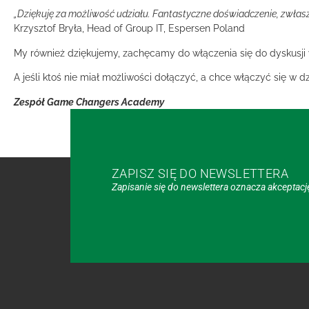
„Dziękuję za możliwość udziału. Fantastyczne doświadczenie, zwłasz
Krzysztof Bryła, Head of Group IT, Espersen Poland
My również dziękujemy, zachęcamy do włączenia się do dyskusj
A jeśli ktoś nie miał możliwości dołączyć, a chce włączyć się w
Zespół Game Changers Academy
ZAPISZ SIĘ DO NEWSLETTERA
Zapisanie się do newslettera oznacza akceptac