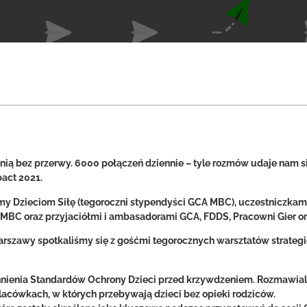
nią bez przerwy. 6000 połączeń dziennie – tyle rozmów udaje nam si
pact 2021.
my Dzieciom Siłę (tegoroczni stypendyści GCA MBC), uczestniczkami
BC oraz przyjaciółmi i ambasadorami GCA, FDDS, Pracowni Gier ora
szawy spotkaliśmy się z gośćmi tegorocznych warsztatów strategi
ienia Standardów Ochrony Dzieci przed krzywdzeniem. Rozmawiali
acówkach, w których przebywają dzieci bez opieki rodziców.