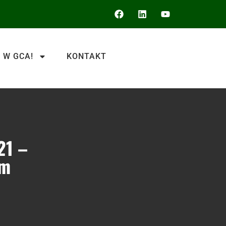
 W GCA!
KONTAKT
21 –
om