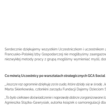
Serdecznie dziękujemy wszystkim Uczestniczkom i uczestnikom za
Francusko-Polskiej Izby Gospodarczej
nie moglibyśmy zaangażow
niezwykłej metody pracy z grupą mogliśmy wymieniać myśli, doświa
Co mówią Uczestnicy po warsztatach strategicznych GCA Social
„Jeszcze raz ogromnie dziękuję za te cuda, które działy się w środę. J
Marta Skierkowska, członkini zarządu Fundacji Dajemy Dzieciom S
„To było ciekawe doświadczenie i naprawdę dobrze zorganizowane logi
Agnieszka Stążka-Gawrysiak, autorka książek o samoregulacji dla dz