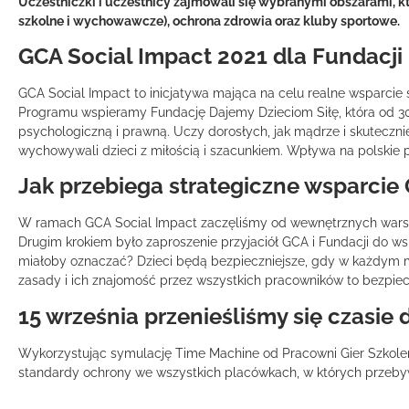
Uczestniczki i uczestnicy zajmowali się wybranymi obszarami, k
szkolne i wychowawcze), ochrona zdrowia oraz kluby sportowe.
GCA Social Impact 2021 dla Fundacji
GCA Social Impact to inicjatywa mająca na celu realne wsparcie 
Programu wspieramy Fundację Dajemy Dzieciom Siłę, która od 3
psychologiczną i prawną. Uczy dorosłych, jak mądrze i skuteczni
wychowywali dzieci z miłością i szacunkiem. Wpływa na polskie p
Jak przebiega strategiczne wsparcie
W ramach GCA Social Impact zaczęliśmy od wewnętrznych warszt
Drugim krokiem było zaproszenie przyjaciół GCA i Fundacji do 
miałoby oznaczać? Dzieci będą bezpieczniejsze, gdy w każdym mi
zasady i ich znajomość przez wszystkich pracowników to bezpiec
15 września przenieśliśmy się czasie
Wykorzystując symulację Time Machine od Pracowni Gier Szkolen
standardy ochrony we wszystkich placówkach, w których przebyw