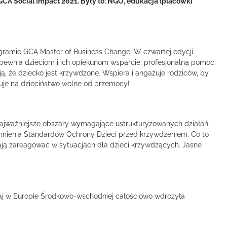
GCA Social Impact 2021. Były to: NGO, edukacja (placówki
rogramie GCA Master of Business Change. W czwartej edycji
pewnia dzieciom i ich opiekunom wsparcie, profesjonalną pomoc
, że dziecko jest krzywdzone. Wspiera i angażuje rodziców, by
uguje na dzieciństwo wolne od przemocy!
ajważniejsze obszary wymagające ustrukturyzowanych działań.
chnienia Standardów Ochrony Dzieci przed krzywdzeniem. Co to
mają zareagować w sytuacjach dla dzieci krzywdzących. Jasne
raj w Europie Środkowo-wschodniej całościowo wdrożyła