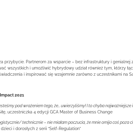
 przybycie. Partnerom za wsparcie – bez infrastruktury i genialnej
ać wszystkich i umożliwić
hybrydowy udział również tym, którzy łącz
dczenia i inspirować się wzajemnie zarówno z uczestnikami na Sali, j
 Impact 2021
esteśmy pod wrażeniem tego, że… uwierzyliśmy! I to chyba najważniejsze i 
iłę, uczestniczka 4 edycji GCA Master of Business Change
stycznie/ technicznie – nie miałam poczucia, że mnie omija coś poza ci
ieci i dorosłych z serii “Self-Regulation”